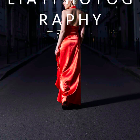
L I A T P H O T O G
R A P H Y