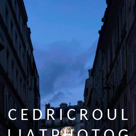
C E D R I C R O U L