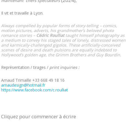
(2024),
maintenant chers spectateurs
Il vit et travaille à Lyon.
Always compelled by popular forms of story-telling – comics,
motion pictures, adverts, his grandmother’s beloved photo
romance stories –
Cédric Roulliat
taught himself photography as
a medium to convey his staged tales of lonely, distressed women
and karmically-challenged gigolos. These artificially-conceived
scenes of desire and death pulsions are equally indebted to
Hollywood’s golden age, the Grimm Brothers and Guy Bourdin.
Représentation / tirages /
print inquiries :
Arnaud Trimaille +33 668 49 18 16
arnaudesign@hotmail.fr
https://www.facebook.com/c.roulliat
Cliquez pour commencer à écrire