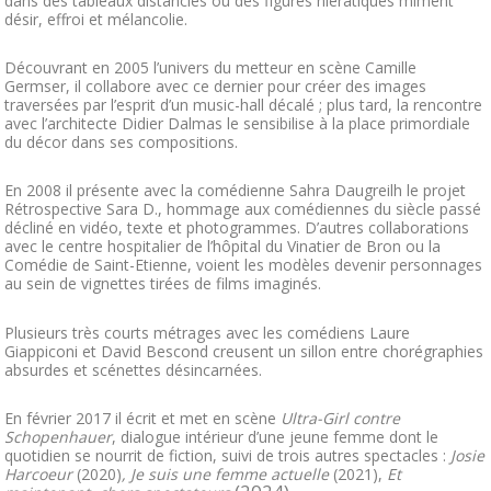
dans des tableaux distanciés où des figures hiératiques miment
désir, effroi et mélancolie.
Découvrant en 2005 l’univers du metteur en scène Camille
Germser, il collabore avec ce dernier pour créer des images
traversées par l’esprit d’un music-hall décalé ; plus tard, la rencontre
avec l’architecte Didier Dalmas le sensibilise à la place primordiale
du décor dans ses compositions.
En 2008 il présente avec la comédienne Sahra Daugreilh le projet
Rétrospective Sara D., hommage aux comédiennes du siècle passé
décliné en vidéo, texte et photogrammes. D’autres collaborations
avec le centre hospitalier de l’hôpital du Vinatier de Bron ou la
Comédie de Saint-Etienne, voient les modèles devenir personnages
au sein de vignettes tirées de films imaginés.
Plusieurs très courts métrages avec les comédiens Laure
Giappiconi et David Bescond creusent un sillon entre chorégraphies
absurdes et scénettes désincarnées.
En février 2017 il écrit et met en scène
Ultra-Girl contre
Schopenhauer
, dialogue intérieur d’une jeune femme dont le
quotidien se nourrit de fiction, suivi de trois autres spectacles :
Josie
Harcoeur
(2020)
, Je suis une femme actuelle
(2021),
Et