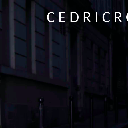
C E D R I C R