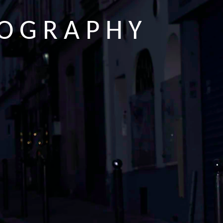
 O G R A P H Y