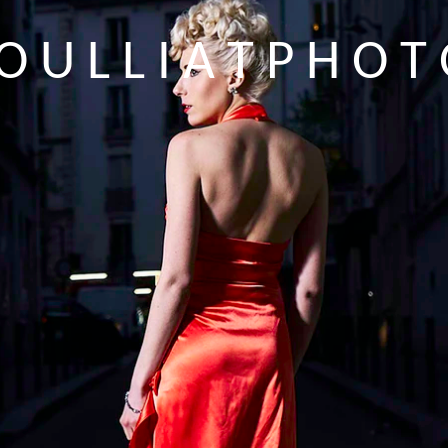
 O U L L I A T P H O T